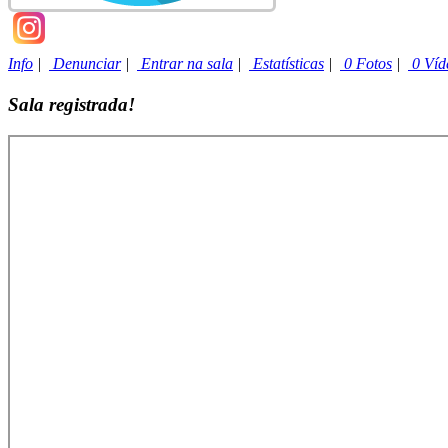
Info
|
Denunciar
|
Entrar na sala
|
Estatísticas
|
0 Fotos
|
0 Víd
Sala registrada!