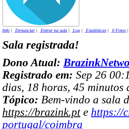
Info
|
Denunciar
|
Entrar na sala
|
Log
|
Estatísticas
|
0 Fotos
Sala registrada!
Dono Atual:
BrazinkNetwo
Registrado em:
Sep 26 00:1
dias, 18 horas, 45 minutos 
Tópico:
Bem-vindo a sala d
https://brazink.pt
e
https://
portugal/coimbra