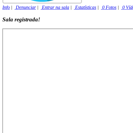
Info
|
Denunciar
|
Entrar na sala
|
Estatísticas
|
0 Fotos
|
0 Víd
Sala registrada!