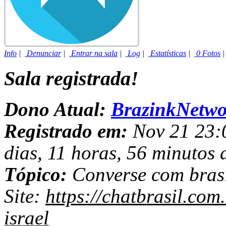
Info
|
Denunciar
|
Entrar na sala
|
Log
|
Estatísticas
|
0 Fotos
Sala registrada!
Dono Atual:
BrazinkNetwo
Registrado em:
Nov 21 23:0
dias, 11 horas, 56 minutos 
Tópico:
Converse com brasi
Site:
https://chatbrasil.com
israel