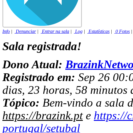
Info
|
Denunciar
|
Entrar na sala
|
Log
|
Estatísticas
|
0 Fotos
Sala registrada!
Dono Atual:
BrazinkNetwo
Registrado em:
Sep 26 00:0
dias, 23 horas, 58 minutos 
Tópico:
Bem-vindo a sala de
https://brazink.pt
e
https://
portugal/setubal