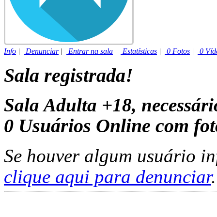
Info
|
Denunciar
|
Entrar na sala
|
Estatísticas
|
0 Fotos
|
0 Víd
Sala registrada!
Sala Adulta +18, necessár
0
Usuários Online com fot
Se houver algum usuário in
clique aqui para denunciar
.