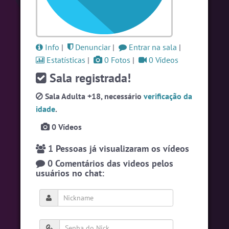
#Novanativa
5 pessoas
#Sexo
+18
5 pessoas
#LoveHits
4 pessoas
Info
|
Denunciar
|
Entrar na sala
|
Estatísticas
|
0 Fotos
|
0 Vídeos
Ver todas as salas
Sala registrada!
Sala Adulta +18, necessário
verificação da
🎁 Promoção
🛍 Crie seu Chat e Rádio 📻
idade
.
com Site e Chat Bot 🤖 de Pedidos
.
0 Vídeos
1 Pessoas já visualizaram os vídeos
0 Comentários das videos pelos
usuários no chat:
English
Português
Español
© 2018 Brazink