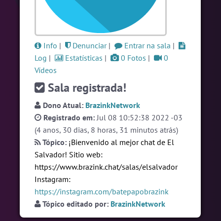
#Evangelicos
7 pessoas
#Novanativa
6 pessoas
#Brazink
6 pessoas
Info
|
Denunciar
|
Entrar na sala
|
Log
|
Estatísticas
|
0 Fotos
|
0
Ver todas as salas
Vídeos
Sala registrada!
🎁 Promoção
🛍 Crie seu Chat e Rádio 📻
Dono Atual:
BrazinkNetwork
com Site e Chat Bot 🤖 de Pedidos
.
Registrado em:
Jul 08 10:52:38 2022 -03
(4 anos, 30 dias, 8 horas, 31 minutos atrás)
Tópico:
¡Bienvenido al mejor chat de El
Salvador! Sitio web:
https://www.brazink.chat/salas/elsalvador
Instagram:
https://instagram.com/batepapobrazink
English
Português
Español
© 2018 Brazink
Tópico editado por:
BrazinkNetwork