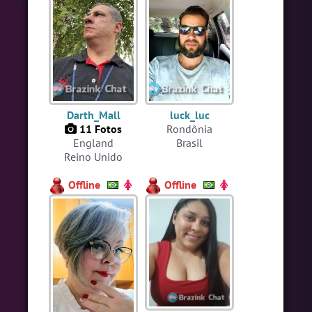
#Novanativa
4 pessoas
#LoveHits
3 pessoas
#WordPlay
3 pessoas
Ver todas as salas
Darth_Mall
luck_luc
11 Fotos
Rondônia
England
Brasil
🎁 Promoção
🛍 Crie seu Chat e Rádio 📻
com Site e Chat Bot 🤖 de Pedidos
.
Reino Unido
Offline
Offline
English
Português
Español
© 2018 Brazink