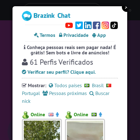
Entre numa sala de bate-papo
Stats
Termos
Privacidade
App
Espiar pessoas online
28
Conheça pessoas reais sem pagar nada! É
#EstadosUnidos
2
pessoas
grátis! Sem bots e livre de anúncios!
61 Perfis Verificados
#Amizade
4
pessoas
Verificar seu perfil? Clique aqui.
#Brasil
6 pessoas
#Portugal
5 pessoas
Mostrar:
Todos países
Brasil
Portugal
Pessoas próximas
Buscar
#Evangelicos
5 pessoas
nick
#Denuncias
4 pessoas
Online
Online
#Unica
4 pessoas
#Zoom
4 pessoas