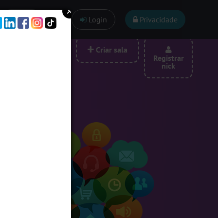
Ajuda
Login
Privacidade
las por categoria
Criar sala
Registrar
nick