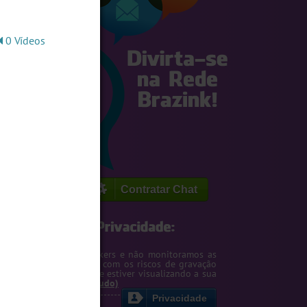
0 Vídeos
Contratar Chat
egemos o seu IP de hackers e não monitoramos as
m. Entretanto, cuidado com os riscos de gravação
ntscreen pela pessoa que estiver visualizando a sua
rsa ou webcam....
(Ler tudo)
Privacidade