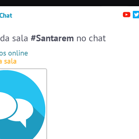
irc.brazink.net +6697
Denúncias
Salas:
136
Pessoas
Online:
40
erfis
Sa
Entre numa sala de bate-papo
Stats
 da sala
#Santarem
no chat
Espiar pessoas online
40
os online
#EstadosUnidos
2
pessoas
a sala
#Amizade
9
pessoas
#Portugal
11 pessoas
#Brasil
8 pessoas
#ParaisoTropical
6 pessoas
#LoveHits
6 pessoas
#Novanativa
6 pessoas
#Denuncias
6 pessoas